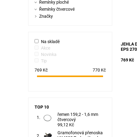
Řemínky ploché
Dostupn
Kód:
Řemínky čtvercové
Značka:
Značky
Záruka:
Na skladě
JEHLA 
Akce
EPS 270
Novinka
769 Kč
Tip
769
Kč
770
Kč
TOP 10
řemen 159,2 - 1,6 mm
čtvercový
99,12 Kč
Gramofonová přenoska