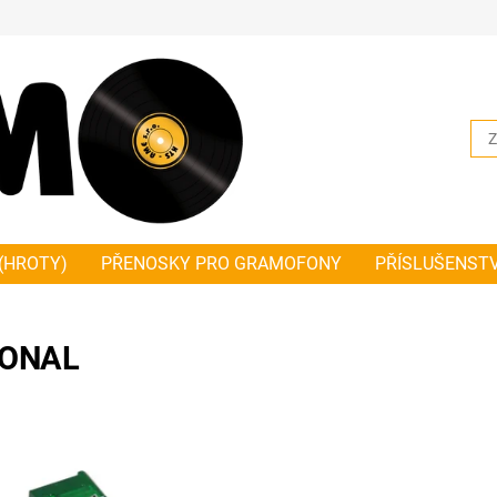
(HROTY)
PŘENOSKY PRO GRAMOFONY
PŘÍSLUŠENST
NKY PLOCHÉ
ŘEMÍNKY ČTVERCOVÉ
JAK SPRÁVNĚ ZMĚŘ
HODNÍ A DODACÍ PODMÍNKY PLATNÉ OD 1.1.2019
NOVIN
IONAL
ONOVÝ HROT NATIONAL EPS-
11108