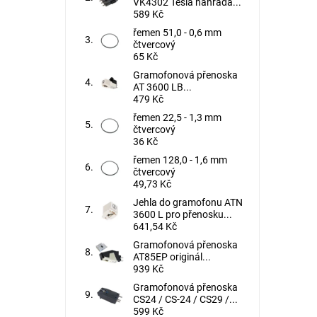
VK4302 Tesla náhrada...
589 Kč
řemen 51,0 - 0,6 mm
čtvercový
65 Kč
Gramofonová přenoska
AT 3600 LB...
479 Kč
řemen 22,5 - 1,3 mm
čtvercový
36 Kč
řemen 128,0 - 1,6 mm
čtvercový
49,73 Kč
Jehla do gramofonu ATN
3600 L pro přenosku...
641,54 Kč
Gramofonová přenoska
AT85EP originál...
939 Kč
Gramofonová přenoska
CS24 / CS-24 / CS29 /...
599 Kč