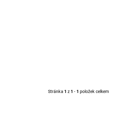
Stránka
1
z
1
-
1
položek celkem