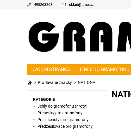
495263263
sklad
@
ame.cz
ÚVODNÍ STRÁNKA
JEHLY DO GRAMOFONU 
PŘEDZESILOVAČE PRO GRAMOFONY
ŘEMÍ
Prodávané značky
NATIONAL
KONTAKT
NAPIŠTE NÁM
O NÁS
OBC
NAT
KATEGORIE
Jehly do gramofonu (hroty)
Přenosky pro gramofony
Příslušenství pro gramofony
GRAMOF
Předzesilovače pro gramofony
270ED 