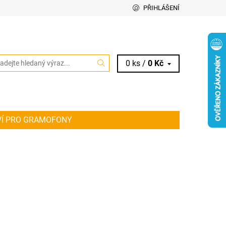
PŘIHLÁŠENÍ
0 ks /
0 Kč
VÍ PRO GRAMOFONY
IT ŘEMÍNEK PRO VAŠE AUDIO ZAŘÍZENÍ
KY