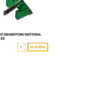
ost:
Skladem 3 ks
510M101500
NATIONAL
2 roky
DO GRAMOFONU NATIONAL
 ED