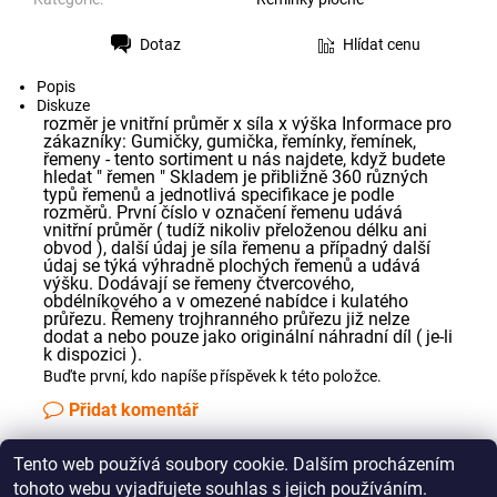
Dotaz
Hlídat cenu
Tisk
Popis
Diskuze
rozměr je vnitřní průměr x síla x výška Informace pro
zákazníky: Gumičky, gumička, řemínky, řemínek,
řemeny - tento sortiment u nás najdete, když budete
hledat " řemen " Skladem je přibližně 360 různých
typů řemenů a jednotlivá specifikace je podle
rozměrů. První číslo v označení řemenu udává
vnitřní průměr ( tudíž nikoliv přeloženou délku ani
obvod ), další údaj je síla řemenu a případný další
údaj se týká výhradně plochých řemenů a udává
výšku. Dodávají se řemeny čtvercového,
obdélníkového a v omezené nabídce i kulatého
průřezu. Řemeny trojhranného průřezu již nelze
dodat a nebo pouze jako originální náhradní díl ( je-li
k dispozici ).
Buďte první, kdo napíše příspěvek k této položce.
Přidat komentář
Tento web používá soubory cookie. Dalším procházením
Jak správně změřit řemínek pro Vaše audio zařízení
tohoto webu vyjadřujete souhlas s jejich používáním.