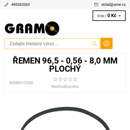
495263263
sklad
@
ame.cz
0 Kč
0 ks /
ŘEMEN 96,5 - 0,56 - 8,0 MM
PLOCHÝ
600M015200
Neohodnoceno