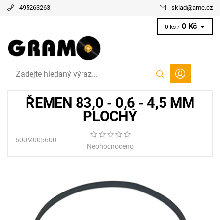
495263263
sklad
@
ame.cz
0 Kč
0 ks /
ŘEMEN 83,0 - 0,6 - 4,5 MM
PLOCHÝ
600M005600
Neohodnoceno