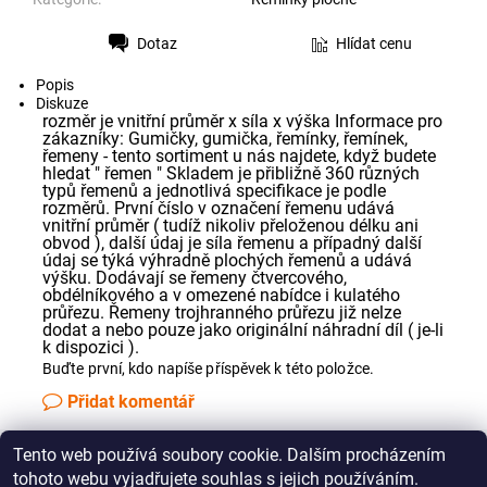
Dotaz
Hlídat cenu
Tisk
Popis
Diskuze
rozměr je vnitřní průměr x síla x výška Informace pro
zákazníky: Gumičky, gumička, řemínky, řemínek,
řemeny - tento sortiment u nás najdete, když budete
hledat " řemen " Skladem je přibližně 360 různých
typů řemenů a jednotlivá specifikace je podle
rozměrů. První číslo v označení řemenu udává
vnitřní průměr ( tudíž nikoliv přeloženou délku ani
obvod ), další údaj je síla řemenu a případný další
údaj se týká výhradně plochých řemenů a udává
výšku. Dodávají se řemeny čtvercového,
obdélníkového a v omezené nabídce i kulatého
průřezu. Řemeny trojhranného průřezu již nelze
dodat a nebo pouze jako originální náhradní díl ( je-li
k dispozici ).
Buďte první, kdo napíše příspěvek k této položce.
Přidat komentář
Tento web používá soubory cookie. Dalším procházením
Jak správně změřit řemínek pro Vaše audio zařízení
tohoto webu vyjadřujete souhlas s jejich používáním.