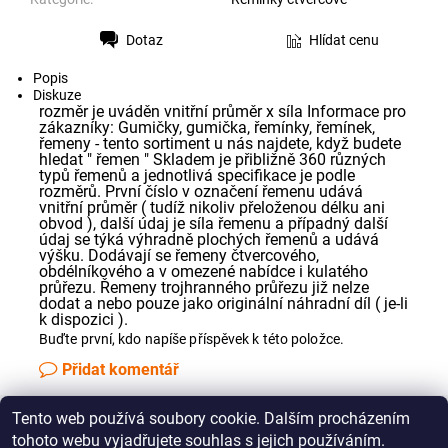
Dotaz
Hlídat cenu
Tisk
Popis
Diskuze
rozměr je uváděn vnitřní průměr x síla Informace pro
zákazníky: Gumičky, gumička, řemínky, řemínek,
řemeny - tento sortiment u nás najdete, když budete
hledat " řemen " Skladem je přibližně 360 různých
typů řemenů a jednotlivá specifikace je podle
rozměrů. První číslo v označení řemenu udává
vnitřní průměr ( tudíž nikoliv přeloženou délku ani
obvod ), další údaj je síla řemenu a případný další
údaj se týká výhradně plochých řemenů a udává
výšku. Dodávají se řemeny čtvercového,
obdélníkového a v omezené nabídce i kulatého
průřezu. Řemeny trojhranného průřezu již nelze
dodat a nebo pouze jako originální náhradní díl ( je-li
k dispozici ).
Buďte první, kdo napíše příspěvek k této položce.
Přidat komentář
Tento web používá soubory cookie. Dalším procházením
Jak správně změřit řemínek pro Vaše audio zařízení
tohoto webu vyjadřujete souhlas s jejich používáním.