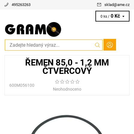
495263263
sklad
@
ame.cz
0 Kč
0 ks /
ŘEMEN 85,0 - 1,2 MM
ČTVERCOVÝ
600M056100
Neohodnoceno