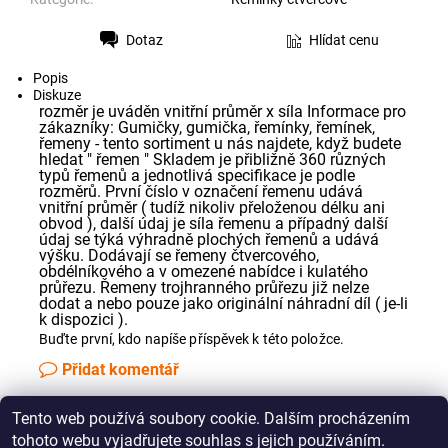
Dotaz
Hlídat cenu
Tisk
Popis
Diskuze
rozměr je uváděn vnitřní průměr x síla Informace pro
zákazníky: Gumičky, gumička, řemínky, řemínek,
řemeny - tento sortiment u nás najdete, když budete
hledat " řemen " Skladem je přibližně 360 různých
typů řemenů a jednotlivá specifikace je podle
rozměrů. První číslo v označení řemenu udává
vnitřní průměr ( tudíž nikoliv přeloženou délku ani
obvod ), další údaj je síla řemenu a případný další
údaj se týká výhradně plochých řemenů a udává
výšku. Dodávají se řemeny čtvercového,
obdélníkového a v omezené nabídce i kulatého
průřezu. Řemeny trojhranného průřezu již nelze
dodat a nebo pouze jako originální náhradní díl ( je-li
k dispozici ).
Buďte první, kdo napíše příspěvek k této položce.
Přidat komentář
Tento web používá soubory cookie. Dalším procházením
Jak správně změřit řemínek pro Vaše audio zařízení
tohoto webu vyjadřujete souhlas s jejich používáním.