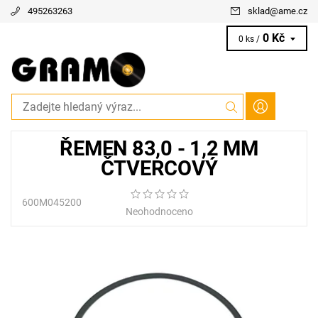
495263263
sklad
@
ame.cz
0 Kč
0 ks /
ŘEMEN 83,0 - 1,2 MM
ČTVERCOVÝ
600M045200
Neohodnoceno