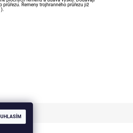
 průřezu. Řemeny trojhranného průřezu již
).
OUHLASÍM