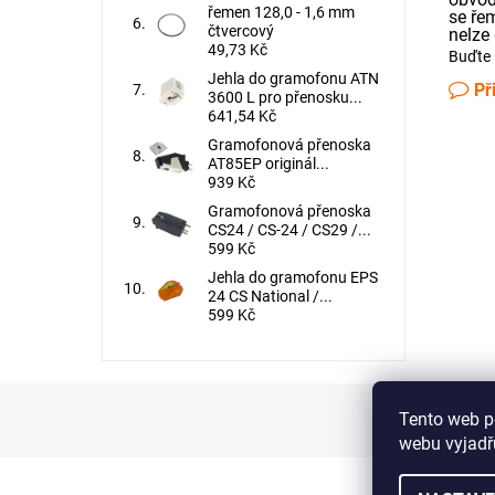
řemen 128,0 - 1,6 mm
se ře
čtvercový
nelze 
49,73 Kč
Buďte 
Jehla do gramofonu ATN
Př
3600 L pro přenosku...
641,54 Kč
Gramofonová přenoska
AT85EP originál...
939 Kč
Gramofonová přenoska
CS24 / CS-24 / CS29 /...
599 Kč
Jehla do gramofonu EPS
24 CS National /...
599 Kč
Tento web p
webu vyjadřu