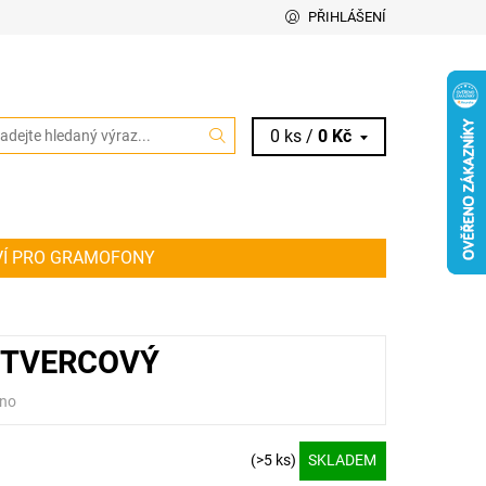
PŘIHLÁŠENÍ
0 ks /
0 Kč
VÍ PRO GRAMOFONY
IT ŘEMÍNEK PRO VAŠE AUDIO ZAŘÍZENÍ
KY
 ČTVERCOVÝ
no
(>5 ks)
SKLADEM