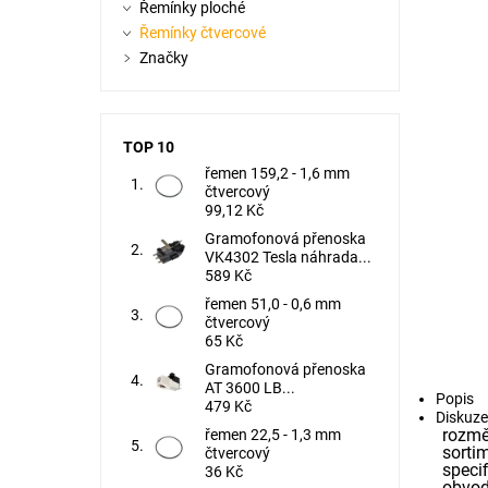
Řemínky ploché
Řemínky čtvercové
Značky
TOP 10
řemen 159,2 - 1,6 mm
čtvercový
99,12 Kč
Gramofonová přenoska
VK4302 Tesla náhrada...
589 Kč
řemen 51,0 - 0,6 mm
čtvercový
65 Kč
Gramofonová přenoska
AT 3600 LB...
Popis
479 Kč
Diskuze
rozmě
řemen 22,5 - 1,3 mm
sorti
čtvercový
specif
36 Kč
obvod