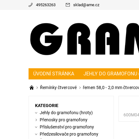
495263263
sklad
@
ame.cz
ÚVODNÍ STRÁNKA
JEHLY DO GRAMOFONU 
PŘEDZESILOVAČE PRO GRAMOFONY
ŘEMÍ
Řemínky čtvercové
řemen 58,0 - 2,0 mm čtverco
KONTAKT
NAPIŠTE NÁM
O NÁS
OBC
KATEGORIE
Jehly do gramofonu (hroty)
600M0
Přenosky pro gramofony
Příslušenství pro gramofony
Předzesilovače pro gramofony