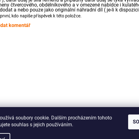
meny čtvercového, obdélníkového a v omezené nabídce i kulatého
dodat a nebo pouze jako originální náhradní díl ( je-li k dispozici 
první, kdo napíše příspěvek k této položce.
idat komentář
Jak správně změřit řemínek pro Vaše audio zařízení
oužívá soubory cookie. Dalším procházením tohoto
S
jete souhlas s jejich používáním.