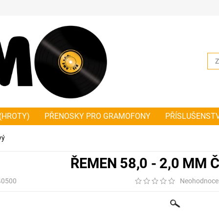
(HROTY)
PŘENOSKY PRO GRAMOFONY
PŘÍSLUŠENST
NKY PLOCHÉ
ŘEMÍNKY ČTVERCOVÉ
JAK SPRÁVNĚ ZMĚŘ
vý
HODNÍ A DODACÍ PODMÍNKY PLATNÉ OD 1.1.2019
NOVIN
ŘEMEN 58,0 - 2,0 MM
40500
Neohodnoce