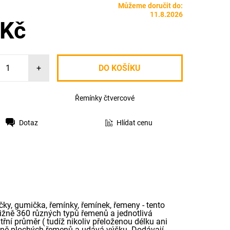
Můžeme doručit do:
11.8.2026
 Kč
+
Řemínky čtvercové
Dotaz
Hlídat cenu
čky, gumička, řemínky, řemínek, řemeny - tento
ližně 360 různých typů řemenů a jednotlivá
řní průměr ( tudíž nikoliv přeloženou délku ani
radně plochých řemenů a udává výšku. Dodávají