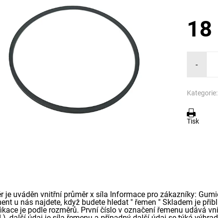
18
-
Kategorie:
Tisk
r je uváděn vnitřní průměr x síla Informace pro zákazníky: Gumi
ment u nás najdete, když budete hledat " řemen " Skladem je přib
ikace je podle rozměrů. První číslo v označení řemenu udává vnit
 ), další údaj je síla řemenu a případný další údaj se týká výh