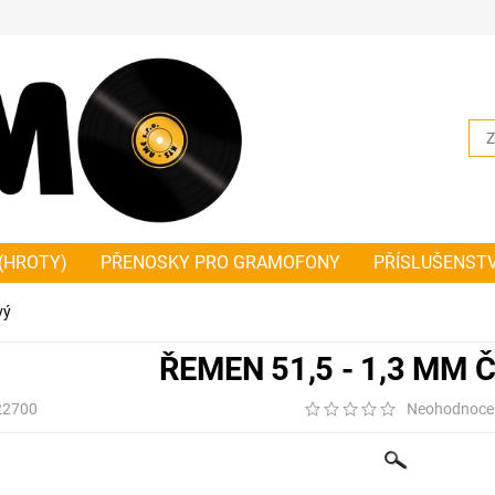
(HROTY)
PŘENOSKY PRO GRAMOFONY
PŘÍSLUŠENST
NKY PLOCHÉ
ŘEMÍNKY ČTVERCOVÉ
JAK SPRÁVNĚ ZMĚŘ
vý
HODNÍ A DODACÍ PODMÍNKY PLATNÉ OD 1.1.2019
NOVIN
ŘEMEN 51,5 - 1,3 MM
22700
Neohodnoce