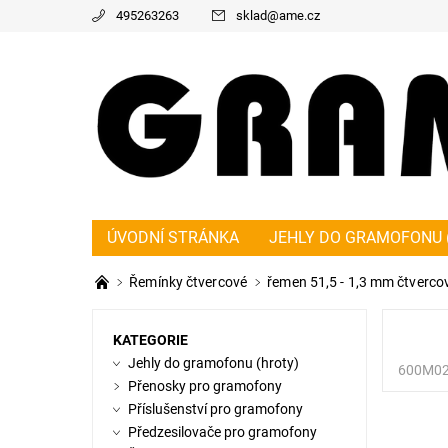
495263263
sklad
@
ame.cz
ÚVODNÍ STRÁNKA
JEHLY DO GRAMOFONU 
PŘEDZESILOVAČE PRO GRAMOFONY
ŘEMÍ
Řemínky čtvercové
řemen 51,5 - 1,3 mm čtverco
KONTAKT
NAPIŠTE NÁM
O NÁS
OBC
KATEGORIE
Jehly do gramofonu (hroty)
600M0
Přenosky pro gramofony
Příslušenství pro gramofony
Předzesilovače pro gramofony