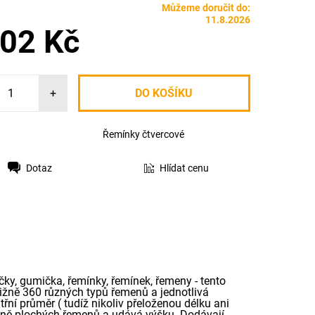
Můžeme doručit do:
11.8.2026
,02 Kč
+
Řemínky čtvercové
Dotaz
Hlídat cenu
čky, gumička, řemínky, řemínek, řemeny - tento
ližně 360 různých typů řemenů a jednotlivá
řní průměr ( tudíž nikoliv přeloženou délku ani
radně plochých řemenů a udává výšku. Dodávají