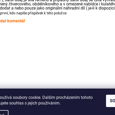
meny čtvercového, obdélníkového a v omezené nabídce i kulatého
dodat a nebo pouze jako originální náhradní díl ( je-li k dispozici 
první, kdo napíše příspěvek k této položce.
idat komentář
Jak správně změřit řemínek pro Vaše audio zařízení
oužívá soubory cookie. Dalším procházením tohoto
S
jete souhlas s jejich používáním.