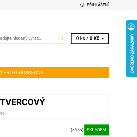
PŘIHLÁŠENÍ
0 ks /
0 Kč
VÍ PRO GRAMOFONY
IT ŘEMÍNEK PRO VAŠE AUDIO ZAŘÍZENÍ
KY
 ČTVERCOVÝ
no
(>5 ks)
SKLADEM