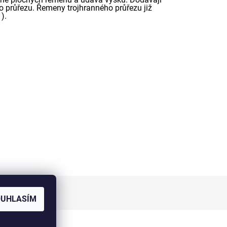
 průřezu. Řemeny trojhranného průřezu již
).
OUHLASÍM