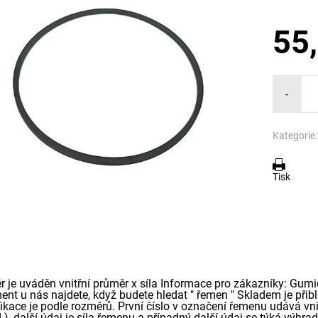
55
-
Kategorie:
Tisk
r je uváděn vnitřní průměr x síla Informace pro zákazníky: Gumi
ment u nás najdete, když budete hledat " řemen " Skladem je přib
ikace je podle rozměrů. První číslo v označení řemenu udává vnit
 ), další údaj je síla řemenu a případný další údaj se týká výh