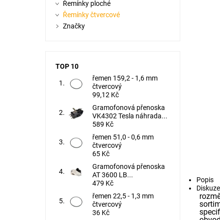
Řemínky ploché
Řemínky čtvercové
Značky
TOP 10
řemen 159,2 - 1,6 mm
čtvercový
99,12 Kč
Gramofonová přenoska
VK4302 Tesla náhrada...
589 Kč
řemen 51,0 - 0,6 mm
čtvercový
65 Kč
Gramofonová přenoska
AT 3600 LB...
Popis
479 Kč
Diskuze
rozmě
řemen 22,5 - 1,3 mm
sorti
čtvercový
specif
36 Kč
obvod