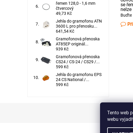
řemen 128,0 - 1,6 mm
se ře
čtvercový
nelze 
49,73 Kč
Buďte 
Jehla do gramofonu ATN
Př
3600 L pro přenosku...
641,54 Kč
Gramofonová přenoska
AT85EP originál...
939 Kč
Gramofonová přenoska
CS24 / CS-24 / CS29 /...
599 Kč
Jehla do gramofonu EPS
24 CS National /...
599 Kč
Tento web p
webu vyjadřu