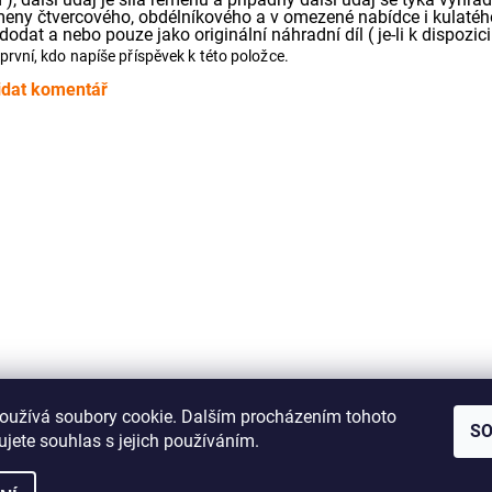
meny čtvercového, obdélníkového a v omezené nabídce i kulatého
dodat a nebo pouze jako originální náhradní díl ( je-li k dispozici 
první, kdo napíše příspěvek k této položce.
idat komentář
Jak správně změřit řemínek pro Vaše audio zařízení
oužívá soubory cookie. Dalším procházením tohoto
S
jete souhlas s jejich používáním.