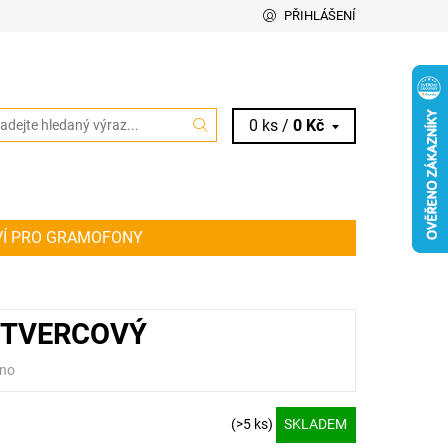
PŘIHLÁŠENÍ
0 ks /
0 Kč
VÍ PRO GRAMOFONY
IT ŘEMÍNEK PRO VAŠE AUDIO ZAŘÍZENÍ
KY
 ČTVERCOVÝ
no
(>5 ks)
SKLADEM