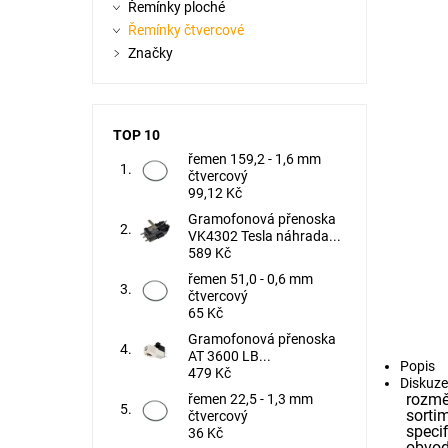
Řemínky ploché
Řemínky čtvercové
Značky
TOP 10
řemen 159,2 - 1,6 mm
čtvercový
99,12 Kč
Gramofonová přenoska
VK4302 Tesla náhrada...
589 Kč
řemen 51,0 - 0,6 mm
čtvercový
65 Kč
Gramofonová přenoska
AT 3600 LB...
Popis
479 Kč
Diskuze
rozmě
řemen 22,5 - 1,3 mm
sorti
čtvercový
specif
36 Kč
obvod