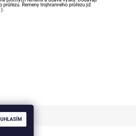
 průřezu. Řemeny trojhranného průřezu již
).
OUHLASÍM