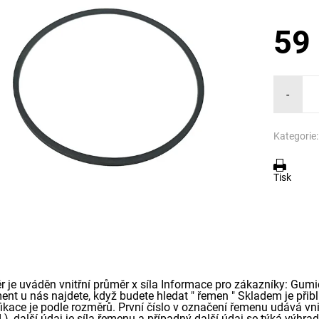
59
-
Kategorie:
Tisk
r je uváděn vnitřní průměr x síla Informace pro zákazníky: Gumi
ment u nás najdete, když budete hledat " řemen " Skladem je přib
ikace je podle rozměrů. První číslo v označení řemenu udává vnit
 ), další údaj je síla řemenu a případný další údaj se týká výh