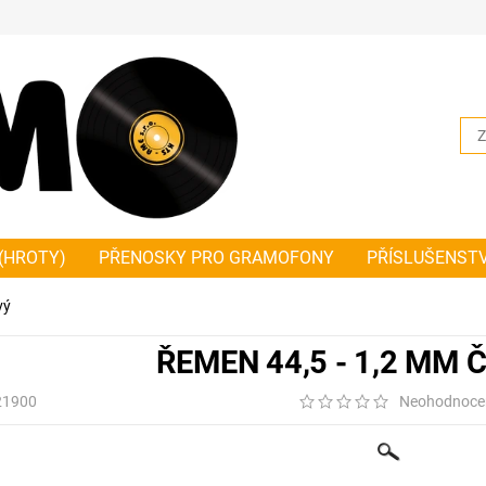
(HROTY)
PŘENOSKY PRO GRAMOFONY
PŘÍSLUŠENST
NKY PLOCHÉ
ŘEMÍNKY ČTVERCOVÉ
JAK SPRÁVNĚ ZMĚŘ
vý
HODNÍ A DODACÍ PODMÍNKY PLATNÉ OD 1.1.2019
NOVIN
ŘEMEN 44,5 - 1,2 MM
21900
Neohodnoce