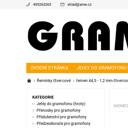
495263263
sklad
@
ame.cz
ÚVODNÍ STRÁNKA
JEHLY DO GRAMOFONU 
PŘEDZESILOVAČE PRO GRAMOFONY
ŘEMÍ
Řemínky čtvercové
řemen 44,5 - 1,2 mm čtverco
KONTAKT
NAPIŠTE NÁM
O NÁS
OBC
KATEGORIE
Jehly do gramofonu (hroty)
600M0
Přenosky pro gramofony
Příslušenství pro gramofony
Předzesilovače pro gramofony