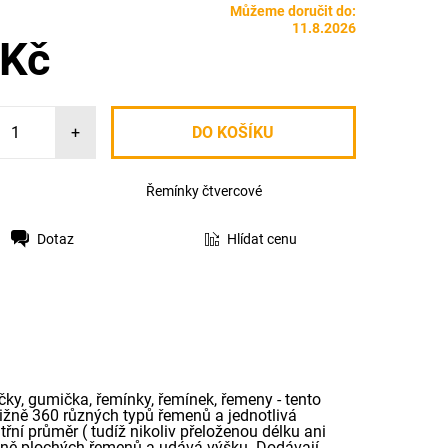
Můžeme doručit do:
11.8.2026
 Kč
+
Řemínky čtvercové
Dotaz
Hlídat cenu
čky, gumička, řemínky, řemínek, řemeny - tento
ližně 360 různých typů řemenů a jednotlivá
řní průměr ( tudíž nikoliv přeloženou délku ani
radně plochých řemenů a udává výšku. Dodávají