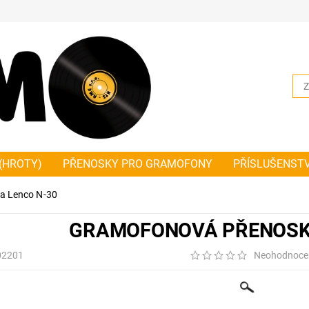
(HROTY)
PŘENOSKY PRO GRAMOFONY
PŘÍSLUŠENST
NKY PLOCHÉ
ŘEMÍNKY ČTVERCOVÉ
JAK SPRÁVNĚ ZMĚŘ
a Lenco N-30
HODNÍ A DODACÍ PODMÍNKY PLATNÉ OD 1.1.2019
NOVIN
GRAMOFONOVÁ PŘENOSKA
02201
Neohodnoce