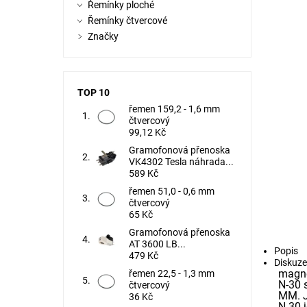
Řemínky ploché
Řemínky čtvercové
Značky
TOP 10
řemen 159,2 - 1,6 mm
čtvercový
99,12 Kč
Gramofonová přenoska
VK4302 Tesla náhrada...
589 Kč
řemen 51,0 - 0,6 mm
čtvercový
65 Kč
Gramofonová přenoska
AT 3600 LB...
Popis
479 Kč
Diskuze
magne
řemen 22,5 - 1,3 mm
N-30 
čtvercový
MM. J
36 Kč
N-30 j