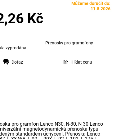
Můžeme doručit do:
11.8.2026
2,26 Kč
Přenosky pro gramofony
yla vyprodána...
Dotaz
Hlídat cenu
ska pro gramfon Lenco N30, N-30, N 30 Lenco
 univerzální magnetodynamická přenoska typu
vedeným standardem uchycení. Přenoska Lenco
7, L-88 WA, L-90, L-90X, L-92, L-101, L-175, L-