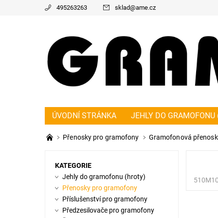
495263263
sklad
@
ame.cz
ÚVODNÍ STRÁNKA
JEHLY DO GRAMOFONU 
PŘEDZESILOVAČE PRO GRAMOFONY
ŘEMÍ
Přenosky pro gramofony
Gramofonová přenosk
KONTAKT
NAPIŠTE NÁM
O NÁS
OBC
KATEGORIE
Jehly do gramofonu (hroty)
510M1
Přenosky pro gramofony
Příslušenství pro gramofony
Předzesilovače pro gramofony