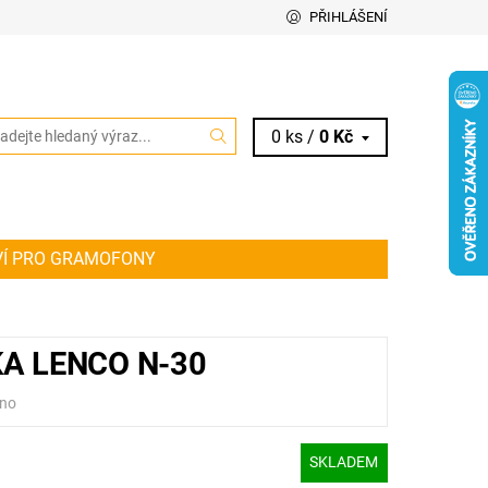
PŘIHLÁŠENÍ
0 ks /
0 Kč
VÍ PRO GRAMOFONY
IT ŘEMÍNEK PRO VAŠE AUDIO ZAŘÍZENÍ
KY
 LENCO N-30
no
SKLADEM