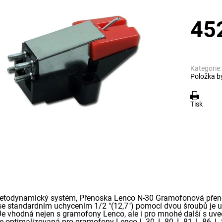
45
Kategorie:
Položka b
Tisk
todynamický systém, Přenoska Lenco N-30 Gramofonová přeno
se standardním uchycením 1/2 "(12,7") pomocí dvou šroubů je
e vhodná nejen s gramofony Lenco, ale i pro mnohé další s u
e optimalizovaná pro gramofony Lenco L-30, L-80, L-81, L-86, L-8