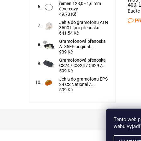
řemen 128,0 - 1,6 mm
400, 
čtvercový
Buďte 
49,73 Kč
Př
Jehla do gramofonu ATN
3600 L pro přenosku...
641,54 Kč
Gramofonová přenoska
AT85EP originál...
939 Kč
Gramofonová přenoska
CS24 / CS-24 / CS29 /...
599 Kč
Jehla do gramofonu EPS
24 CS National /...
599 Kč
Tento web p
webu vyjadřu