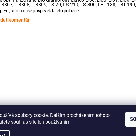
L-3807, L-3808, L-3809, LS-70, LS-210, LS-300, LBT-188, LBT-190
první, kdo napíše příspěvek k této položce.
idat komentář
Jak správně změřit řemínek pro Vaše audio zařízení
oužívá soubory cookie. Dalším procházením tohoto
S
jete souhlas s jejich používáním.