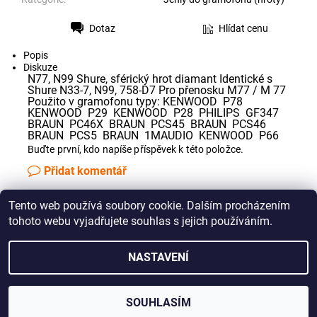
Dotaz
Hlídat cenu
Tisk
Popis
Diskuze
N77, N99 Shure, sférický hrot diamant Identické s
Shure N33-7, N99, 758-D7 Pro přenosku M77 / M 77
Použito v gramofonu typy: KENWOOD P78
KENWOOD P29 KENWOOD P28 PHILIPS GF347
BRAUN PC46X BRAUN PCS45 BRAUN PCS46
BRAUN PCS5 BRAUN 1MAUDIO KENWOOD P66
Buďte první, kdo napíše příspěvek k této položce.
Přidat komentář
Tento web používá soubory cookie. Dalším procházením
Jak správně změřit řemínek pro Vaše audio zařízení
tohoto webu vyjadřujete souhlas s jejich používáním.
NASTAVENÍ
2026 © GRAMO, všechna práva vyhrazena
Upravit nastavení
cookies
Vytvořil Shoptet
SOUHLASÍM