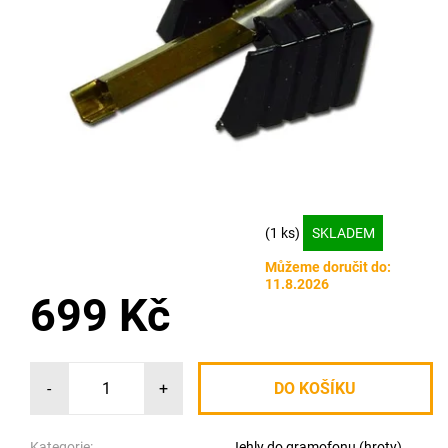
(1 ks)
SKLADEM
Můžeme doručit do:
11.8.2026
699 Kč
-
+
Kategorie:
Jehly do gramofonu (hroty)