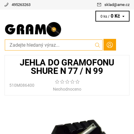
495263263
sklad
@
ame.cz
0 Kč
0 ks /
JEHLA DO GRAMOFONU
SHURE N 77 / N 99
510M086400
Neohodnoceno