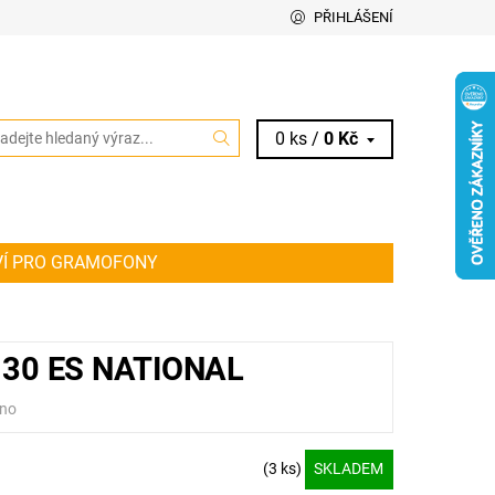
PŘIHLÁŠENÍ
0 ks /
0 Kč
VÍ PRO GRAMOFONY
IT ŘEMÍNEK PRO VAŠE AUDIO ZAŘÍZENÍ
KY
30 ES NATIONAL
no
(3 ks)
SKLADEM