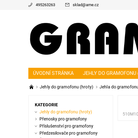
495263263
sklad
@
ame.cz
ÚVODNÍ STRÁNKA
JEHLY DO GRAMOFONU 
PŘEDZESILOVAČE PRO GRAMOFONY
ŘEMÍ
Jehly do gramofonu (hroty)
Jehla do gramofonu
KONTAKT
NAPIŠTE NÁM
O NÁS
OBC
KATEGORIE
Jehly do gramofonu (hroty)
510M1
Přenosky pro gramofony
Příslušenství pro gramofony
Předzesilovače pro gramofony