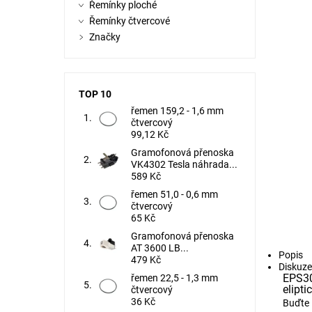
Řemínky ploché
Řemínky čtvercové
Značky
TOP 10
řemen 159,2 - 1,6 mm
čtvercový
99,12 Kč
Gramofonová přenoska
VK4302 Tesla náhrada...
589 Kč
řemen 51,0 - 0,6 mm
čtvercový
65 Kč
Gramofonová přenoska
AT 3600 LB...
Popis
479 Kč
Diskuze
EPS30
řemen 22,5 - 1,3 mm
elipt
čtvercový
36 Kč
Buďte 