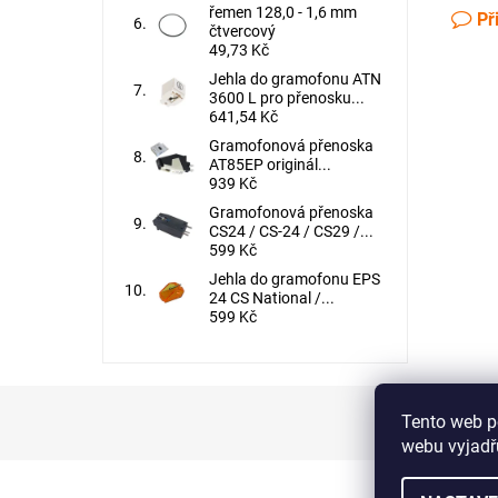
řemen 128,0 - 1,6 mm
Př
čtvercový
49,73 Kč
Jehla do gramofonu ATN
3600 L pro přenosku...
641,54 Kč
Gramofonová přenoska
AT85EP originál...
939 Kč
Gramofonová přenoska
CS24 / CS-24 / CS29 /...
599 Kč
Jehla do gramofonu EPS
24 CS National /...
599 Kč
Tento web p
webu vyjadřu