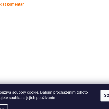
idat komentář
Jak správně změřit řemínek pro Vaše audio zařízení
oužívá soubory cookie. Dalším procházením tohoto
S
jete souhlas s jejich používáním.