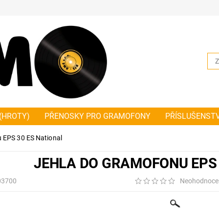
(HROTY)
PŘENOSKY PRO GRAMOFONY
PŘÍSLUŠENST
NKY PLOCHÉ
ŘEMÍNKY ČTVERCOVÉ
JAK SPRÁVNĚ ZMĚŘ
 EPS 30 ES National
HODNÍ A DODACÍ PODMÍNKY PLATNÉ OD 1.1.2019
NOVIN
JEHLA DO GRAMOFONU EPS 
03700
Neohodnoce