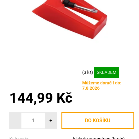
(3 ks)
SKLADEM
Můžeme doručit do:
7.8.2026
144,99 Kč
-
+
Kategorie:
Jehly do gramofonu (hroty)