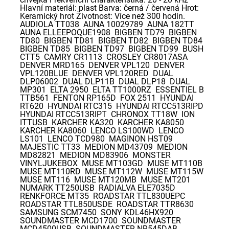
Hlavní materiál: plast Barva: černá / červená Hrot:
Keramický hrot Životnost: Více než 300 hodin.
AUDIOLA TT038 AUNA 10029789 AUNA 182TT
AUNA ELLEEPOQUE1908 BIGBEN TD79 BIGBEN
TD80 BIGBEN TD81 BIGBEN TD82 BIGBEN TD84
BIGBEN TD85 BIGBEN TD97 BIGBEN TD99 BUSH
CTT5 CAMRY CR1113 CROSLEY CR8017ASA
DENVER MRD165 DENVER VPL120 DENVER
VPL120BLUE DENVER VPL120RED DUAL
DLP06002 DUAL DLP11B DUAL DLP18 DUAL
MP301 ELTA 2950 ELTA TT1000RZ ESSENTIEL B
TTB561 FENTON RP165D FOX 2511 HYUNDAI
RT620 HYUNDAI RTC315 HYUNDAI RTCC513RIPD
HYUNDAI RTCC513RIPT CHRONOX TT18W ION
ITTUSB KARCHER KA320 KARCHER KA8050
KARCHER KA8060 LENCO LS100WD LENCO
LS101 LENCO TCD980 MAGINON HST09
MAJESTIC TT33 MEDION MD43709 MEDION
MD82821 MEDION MD83906 MONSTER
VINYLJUKEBOX MUSE MT103GD MUSE MT110B
MUSE MT110RD MUSE MT112W MUSE MT115W
MUSE MT116 MUSE MT120MB MUSE MT201
NUMARK TT250USB RADIALVA ELE7035D
RENKFORCE MT35 ROADSTAR TTL830UEPC
ROADSTAR TTL850USDE ROADSTAR TTR8630
SAMSUNG SCM7450 SONY KDL46HX920
SOUNDMASTER MCD1700 SOUNDMASTER
MCD4500USB SOUNDMASTER NR545DAB