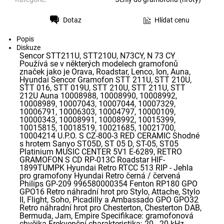
Dotaz
Hlídat cenu
Tisk
Popis
Diskuze
Sencor STT211U, STT210U, N73CY, N 73 CY
Používá se v některých modelech gramofonů
značek jako je Orava, Roadstar, Lenco, Ion, Auna,
Hyundai Sencor Gramofon STT 211U, STT 210U,
STT 016, STT 019U, STT 210U, STT 211U, STT
212U Auna 10008988, 10008990, 10008992,
10008989, 10007043, 10007044, 10007329,
10006791, 10006303, 10004797, 10000109,
10000343, 10008991, 10008992, 10015399,
10015815, 10018519, 10021685, 10021700,
10004214 U.P.O. S CZ-800-3 RED CERAMIC Shodné
s hrotem Sanyo ST05D, ST 05 D, ST-05, ST05
Platinium MUSIC CENTER 5V1 E-6289, RETRO
GRAMOFON S CD RP-013C Roadstar HIF-
1899TUMPK Hyundai Retro RTCC 513 RIP - Jehla
pro gramofony Hyundai Retro černá / červená
Philips GP-209 996580000354 Fenton RP180 GPO
GPO16 Retro náhradní hrot pro Stylo, Attache, Stylo
II, Flight, Soho, Picadilly a Ambassado GPO GPO32
Retro náhradní hrot pro Chesterton, Chesterton DAB,
Bermuda, Jam, Empire Specifikace: gramofonová
chvějka Frekvenční charakteristika: 20 - 20 kHz