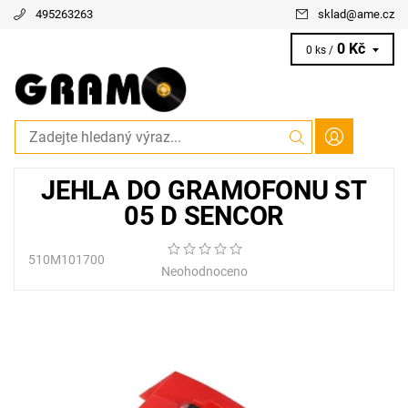
495263263
sklad
@
ame.cz
0 Kč
0 ks /
JEHLA DO GRAMOFONU ST
05 D SENCOR
510M101700
Neohodnoceno