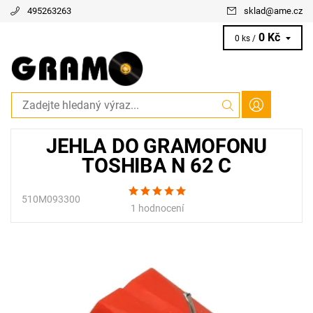
495263263
sklad
@
ame.cz
0 Kč
0 ks /
JEHLA DO GRAMOFONU
TOSHIBA N 62 C
510M093300
1 hodnocení