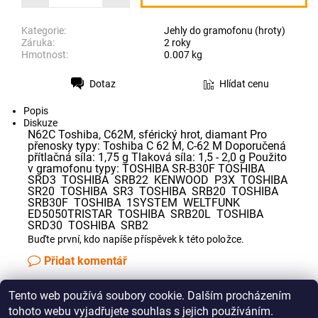
Kategorie:
Jehly do gramofonu (hroty)
Záruka:
2 roky
Hmotnost:
0.007 kg
Dotaz
Hlídat cenu
Tisk
Popis
Diskuze
N62C Toshiba, C62M, sférický hrot, diamant Pro
přenosky typy: Toshiba C 62 M, C-62 M Doporučená
přítlačná síla: 1,75 g Tlaková síla: 1,5 - 2,0 g Použito
v gramofonu typy: TOSHIBA SR-B30F TOSHIBA
SRD3 TOSHIBA SRB22 KENWOOD P3X TOSHIBA
SR20 TOSHIBA SR3 TOSHIBA SRB20 TOSHIBA
SRB30F TOSHIBA 1SYSTEM WELTFUNK
ED5050TRISTAR TOSHIBA SRB20L TOSHIBA
SRD30 TOSHIBA SRB2
Buďte první, kdo napíše příspěvek k této položce.
Přidat komentář
Tento web používá soubory cookie. Dalším procházením
Jak správně změřit řemínek pro Vaše audio zařízení
tohoto webu vyjadřujete souhlas s jejich používáním.