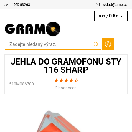
495263263
sklad
@
ame.cz
0 Kč
0 ks /
JEHLA DO GRAMOFONU STY
116 SHARP
510M086700
2 hodnocení