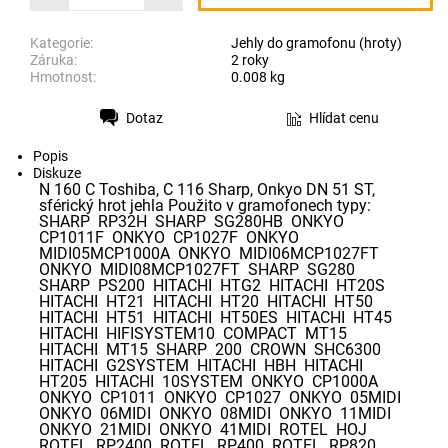
Kategorie:
Jehly do gramofonu (hroty)
Záruka:
2 roky
Hmotnost:
0.008 kg
Dotaz
Hlídat cenu
Tisk
Popis
Diskuze
N 160 C Toshiba, C 116 Sharp, Onkyo DN 51 ST,
sférický hrot jehla Použito v gramofonech typy:
SHARP RP32H SHARP SG280HB ONKYO
CP1011F ONKYO CP1027F ONKYO
MIDI05MCP1000A ONKYO MIDI06MCP1027FT
ONKYO MIDI08MCP1027FT SHARP SG280
SHARP PS200 HITACHI HTG2 HITACHI HT20S
HITACHI HT21 HITACHI HT20 HITACHI HT50
HITACHI HT51 HITACHI HT50ES HITACHI HT45
HITACHI HIFISYSTEM10 COMPACT MT15
HITACHI MT15 SHARP 200 CROWN SHC6300
HITACHI G2SYSTEM HITACHI HBH HITACHI
HT205 HITACHI 10SYSTEM ONKYO CP1000A
ONKYO CP1011 ONKYO CP1027 ONKYO 05MIDI
ONKYO 06MIDI ONKYO 08MIDI ONKYO 11MIDI
ONKYO 21MIDI ONKYO 41MIDI ROTEL HOJ
ROTEL RP2400 ROTEL RP400 ROTEL RP820