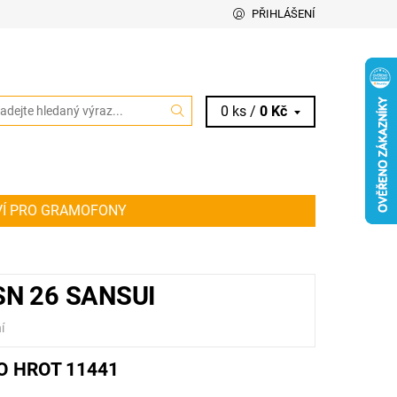
PŘIHLÁŠENÍ
0 ks /
0 Kč
VÍ PRO GRAMOFONY
IT ŘEMÍNEK PRO VAŠE AUDIO ZAŘÍZENÍ
KY
N 26 SANSUI
í
 HROT 11441