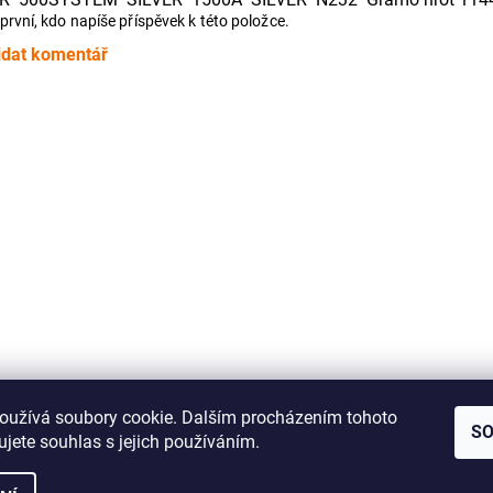
první, kdo napíše příspěvek k této položce.
idat komentář
Jak správně změřit řemínek pro Vaše audio zařízení
oužívá soubory cookie. Dalším procházením tohoto
S
jete souhlas s jejich používáním.