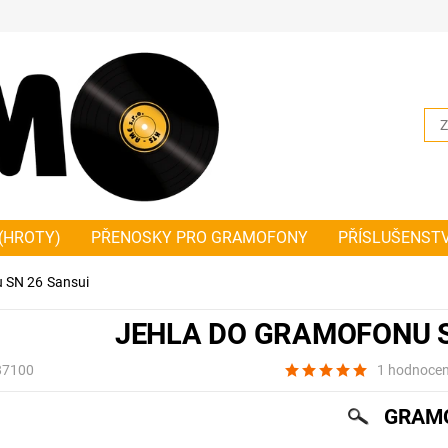
(HROTY)
PŘENOSKY PRO GRAMOFONY
PŘÍSLUŠENST
NKY PLOCHÉ
ŘEMÍNKY ČTVERCOVÉ
JAK SPRÁVNĚ ZMĚŘ
 SN 26 Sansui
HODNÍ A DODACÍ PODMÍNKY PLATNÉ OD 1.1.2019
NOVIN
JEHLA DO GRAMOFONU S
87100
1 hodnocen
GRAMO