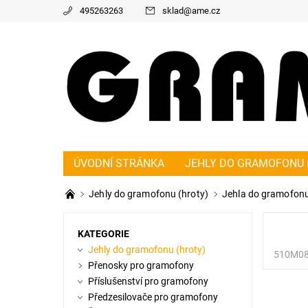
495263263
sklad
@
ame.cz
ÚVODNÍ STRÁNKA
JEHLY DO GRAMOFONU 
PŘEDZESILOVAČE PRO GRAMOFONY
ŘEMÍ
Jehly do gramofonu (hroty)
Jehla do gramofonu
KONTAKT
NAPIŠTE NÁM
O NÁS
OBC
KATEGORIE
Jehly do gramofonu (hroty)
510M0
Přenosky pro gramofony
Příslušenství pro gramofony
Předzesilovače pro gramofony