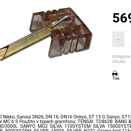
56
-
Kategorie:
Záruka:
Tisk
 Nikko, Sansui SN26, DN 16, DN16 Onkyo, ST 15 G Sanyo, ST15G
ui MC 6 S Použito v typech gramfonu: TENSAI TD862B BA
BD3000L SANYO MG2 SILVA 110SYSTEM SILVA 1500SYST
ER 500SYSTEM SILVER 1500A SILVER N232 Gramo hrot 114