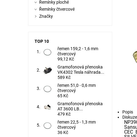
Řemínky ploché
Řemínky čtvercové
Značky
TOP 10
řemen 159,2 - 1,6 mm
čtvercový
99,12 Kč
Gramofonová přenoska
VK4302 Tesla náhrada...
589 Kč
řemen 51,0 - 0,6 mm
čtvercový
65 Kč
Gramofonová přenoska
AT 3600 LB...
Popis
479 Kč
Diskuze
NP390
řemen 22,5 - 1,3 mm
Sans
čtvercový
CEC 
36 Kč
SILV