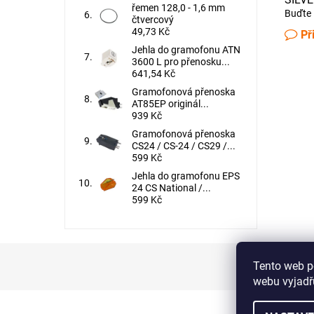
řemen 128,0 - 1,6 mm
Buďte 
čtvercový
49,73 Kč
Př
Jehla do gramofonu ATN
3600 L pro přenosku...
641,54 Kč
Gramofonová přenoska
AT85EP originál...
939 Kč
Gramofonová přenoska
CS24 / CS-24 / CS29 /...
599 Kč
Jehla do gramofonu EPS
24 CS National /...
599 Kč
Tento web p
webu vyjadřu