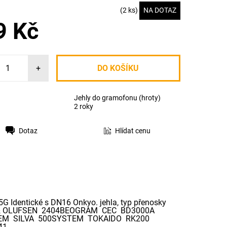
(2 ks)
NA DOTAZ
9 Kč
+
Jehly do gramofonu (hroty)
2 roky
Dotaz
Hlídat cenu
 Identické s DN16 Onkyo. jehla, typ přenosky
NG & OLUFSEN 2404BEOGRAM CEC BD3000A
EM SILVA 500SYSTEM TOKAIDO RK200
41